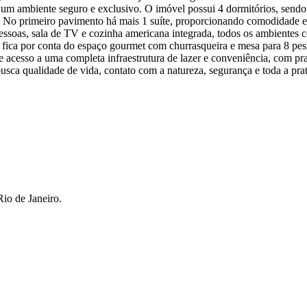
 um ambiente seguro e exclusivo. O imóvel possui 4 dormitórios, sendo 
. No primeiro pavimento há mais 1 suíte, proporcionando comodidade e p
pessoas, sala de TV e cozinha americana integrada, todos os ambientes co
 fica por conta do espaço gourmet com churrasqueira e mesa para 8 pess
 acesso a uma completa infraestrutura de lazer e conveniência, com pr
a qualidade de vida, contato com a natureza, segurança e toda a prati
io de Janeiro.